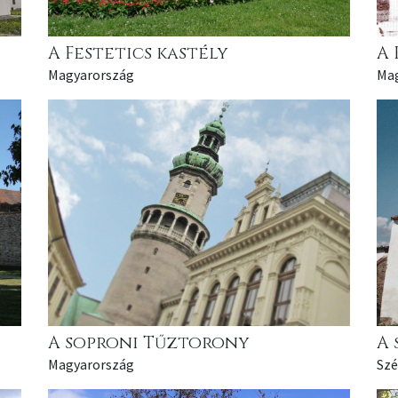
A Festetics kastély
A 
Magyarország
Ma
A soproni Tűztorony
A 
Magyarország
Szé