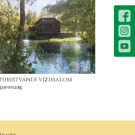
túristvándi vízimalom
gyarország