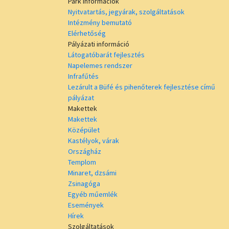
Park információk
Nyitvatartás, jegyárak, szolgáltatások
Intézmény bemutató
Elérhetőség
Pályázati információ
Látogatóbarát fejlesztés
Napelemes rendszer
Infrafűtés
Lezárult a Büfé és pihenőterek fejlesztése című
pályázat
Makettek
Makettek
Középület
Kastélyok, várak
Országház
Templom
Minaret, dzsámi
Zsinagóga
Egyéb műemlék
Események
Hírek
Szolgáltatások