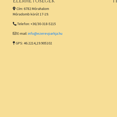
Elérhetőségek
T
Cím: 6782 Mórahalom
Móradomb körút 17-19.
Telefon: +36/30-318-5215
E-mail:
info@ezerevparkja.hu
GPS: 46.2214,19.905102