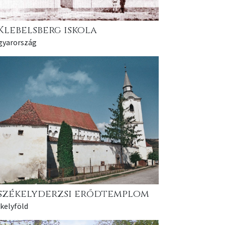
Klebelsberg iskola
gyarország
székelyderzsi erődtemplom
kelyföld