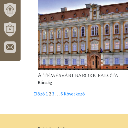
VÁROSUNK
ÉS
TÉRSÉGÜNK
MÓRAHALOM
TURISZTIKA
IRATKOZZON
FEL
HÍRLEVELÜNKRE!
A temesvári barokk palota
Bánság
Bejegyzés
Előző
1
2
3
…
6
Következő
navigáció