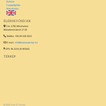
Kultúra
Csapatépítés
Mikulásház
Elérhetőségek
Cím: 6782 Mórahalom
Móradomb körút 17-19.
Telefon: +36/30-318-5215
E-mail:
info@ezerevparkja.hu
GPS: 46.2214,19.905102
Térkép
© 2026
Ezer Év Parkja