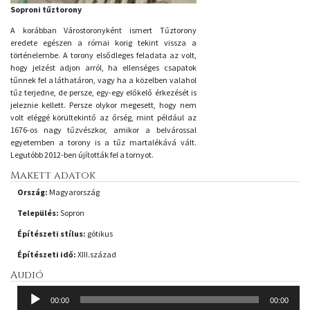
Soproni tűztorony
A korábban Várostoronyként ismert Tűztorony
eredete egészen a római korig tekint vissza a
történelembe. A torony elsődleges feladata az volt,
hogy jelzést adjon arról, ha ellenséges csapatok
tűnnek fel a láthatáron, vagy ha a közelben valahol
tűz terjedne, de persze, egy-egy előkelő érkezését is
jeleznie kellett. Persze olykor megesett, hogy nem
volt eléggé körültekintő az őrség, mint például az
1676-os nagy tűzvészkor, amikor a belvárossal
egyetemben a torony is a tűz martalékává vált.
Legutóbb 2012-ben újították fel a tornyot.
Makett adatok
Ország:
Magyarország
Település:
Sopron
Építészeti stílus:
gótikus
Építészeti idő:
XIII.század
Audió
Audió
00:00
00:00
lejátszó