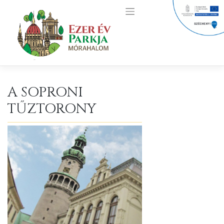
Skip
to
content
A SOPRONI
TŰZTORONY