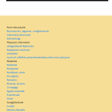
Park információk
Nyitvatartás, jegyárak, szolgáltatások
Intézmény bemutató
Elérhetőség
Pályázati információ
Látogatóbarát fejlesztés
Napelemes rendszer
Infrafűtés
Lezárult a Büfé és pihenőterek fejlesztése című pályázat
Makettek
Makettek
Középület
Kastélyok, várak
Országház
Templom
Minaret, dzsámi
Zsinagóga
Egyéb műemlék
Események
Hírek
Szolgáltatások
Család
Oktatás/Nevelés