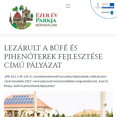
Skip
to
content
LEZÁRULT A BÜFÉ ÉS
PIHENŐTEREK FEJLESZTÉSE
CÍMŰ PÁLYÁZAT
„VP6-19.2.1-43-1/D-21 Jövedelemtermelő turisztikai fejlesztések a Mórahalmi
Járás területén 2021” nevű pályázati kiírás keretében megvalósítandó „Ezer Év
Parkja- büfé és pihenőterek fejlesztése”