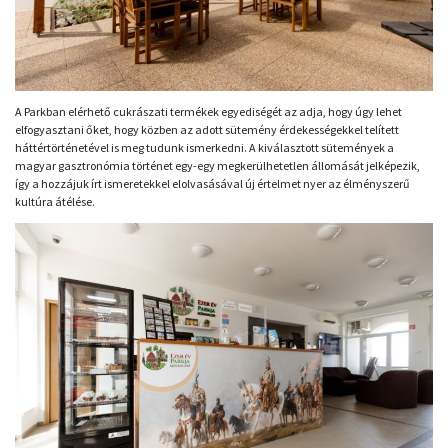
A Parkban elérhető cukrászati termékek egyediségét az adja, hogy úgy lehet
elfogyasztani őket, hogy közben az adott sütemény érdekességekkel telített
háttértörténetével is meg tudunk ismerkedni. A kiválasztott sütemények a
magyar gasztronómia történet egy-egy megkerülhetetlen állomását jelképezik,
így a hozzájuk írt ismeretekkel elolvasásával új értelmet nyer az élményszerű
kultúra átélése.