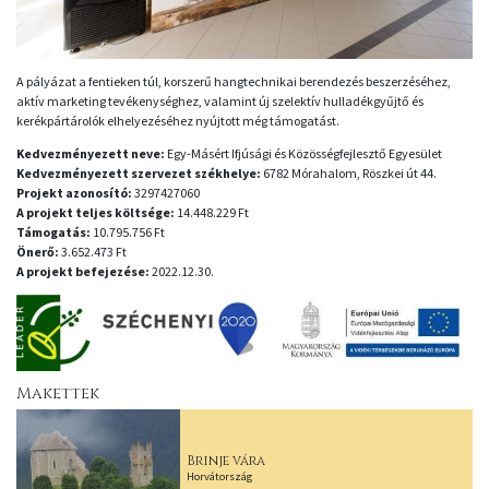
A pályázat a fentieken túl, korszerű hangtechnikai berendezés beszerzéséhez,
aktív marketing tevékenységhez, valamint új szelektív hulladékgyűjtő és
kerékpártárolók elhelyezéséhez nyújtott még támogatást.
Kedvezményezett neve:
Egy-Másért Ifjúsági és Közösségfejlesztő Egyesület
Kedvezményezett szervezet székhelye:
6782 Mórahalom, Röszkei út 44.
Projekt azonosító:
3297427060
A projekt teljes költsége:
14.448.229 Ft
Támogatás:
10.795.756 Ft
Önerő:
3.652.473 Ft
A projekt befejezése:
2022.12.30.
Makettek
Brinje vára
Horvátország