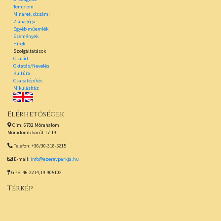
Templom
Minaret, dzsámi
Zsinagóga
Egyéb műemlék
Események
Hírek
Szolgáltatások
Család
Oktatás/Nevelés
Kultúra
Csapatépítés
Mikulásház
Elérhetőségek
Cím: 6782 Mórahalom
Móradomb körút 17-19.
Telefon: +36/30-318-5215
E-mail:
info@ezerevparkja.hu
GPS: 46.2214,19.905102
Térkép