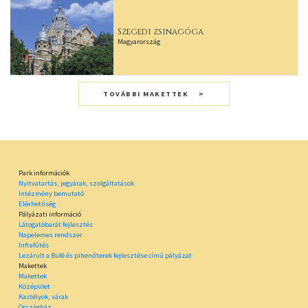
Szegedi zsinagóga
Magyarország
TOVÁBBI MAKETTEK
Park információk
Nyitvatartás, jegyárak, szolgáltatások
Intézmény bemutató
Elérhetőség
Pályázati információ
Látogatóbarát fejlesztés
Napelemes rendszer
Infrafűtés
Lezárult a Büfé és pihenőterek fejlesztése című pályázat
Makettek
Makettek
Középület
Kastélyok, várak
Országház