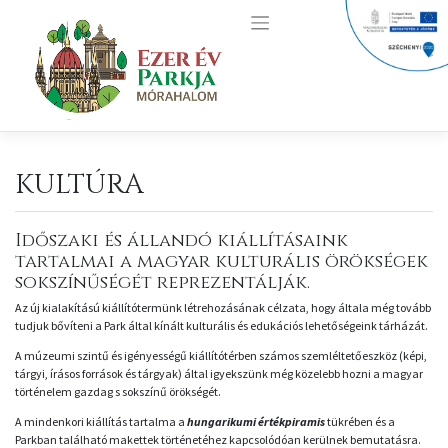
Skip
to
content
KULTÚRA
Időszaki és állandó kiállításaink
tartalmai a magyar kulturális örökségek
sokszínűségét reprezentálják.
Az új kialakítású kiállítótermünk létrehozásának célzata, hogy általa még tovább
tudjuk bővíteni a Park által kínált kulturális és edukációs lehetőségeink tárházát.
A múzeumi szintű és igényességű kiállítótérben számos szemléltetőeszköz (képi,
tárgyi, írásos források és tárgyak) által igyekszünk még közelebb hozni a magyar
történelem gazdag s sokszínű örökségét.
A mindenkori kiállítás tartalma a
hungarikumi értékpiramis
tükrében és a
Parkban található makettek történetéhez kapcsolódóan kerülnek bemutatásra.