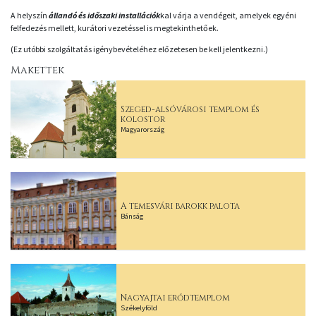
A helyszín
állandó és időszaki installációk
kal várja a vendégeit, amelyek egyéni
felfedezés mellett, kurátori vezetéssel is megtekinthetőek.
(Ez utóbbi szolgáltatás igénybevételéhez előzetesen be kell jelentkezni.)
Makettek
Szeged-alsóvárosi templom és
kolostor
Magyarország
A temesvári barokk palota
Bánság
Nagyajtai erődtemplom
Székelyföld