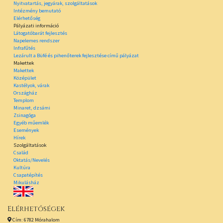
Nyitvatartás, jegyárak, szolgáltatások
Intézmény bemutató
Elérhetőség
Pályázati információ
Látogatóbarát fejlesztés
Napelemes rendszer
Infrafűtés
Lezárult a Büfé és pihenőterek fejlesztése című pályázat
Makettek
Makettek
Középület
Kastélyok, várak
Országház
Templom
Minaret, dzsámi
Zsinagóga
Egyéb műemlék
Események
Hírek
Szolgáltatások
Család
Oktatás/Nevelés
Kultúra
Csapatépítés
Mikulásház
Elérhetőségek
Cím: 6782 Mórahalom