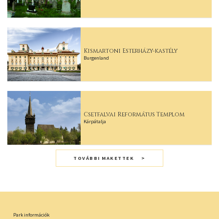
Kismartoni Esterházy-kastély
Burgenland
Csetfalvai Református Templom
Kárpátalja
TOVÁBBI MAKETTEK
Park információk