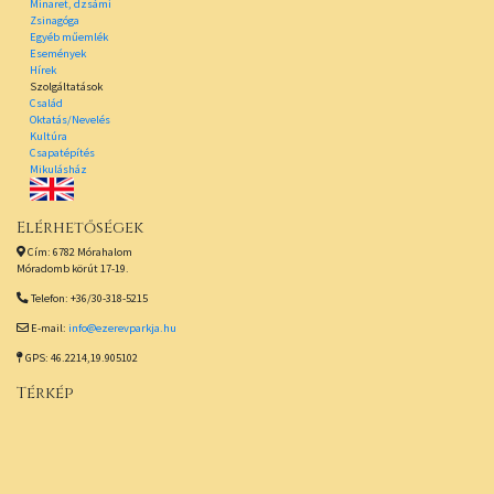
Minaret, dzsámi
Zsinagóga
Egyéb műemlék
Események
Hírek
Szolgáltatások
Család
Oktatás/Nevelés
Kultúra
Csapatépítés
Mikulásház
Elérhetőségek
Cím: 6782 Mórahalom
Móradomb körút 17-19.
Telefon: +36/30-318-5215
E-mail:
info@ezerevparkja.hu
GPS: 46.2214,19.905102
Térkép