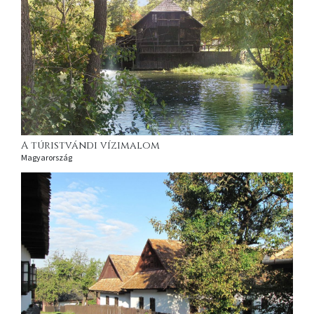
A túristvándi vízimalom
Magyarország