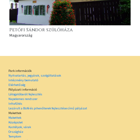
Petőfi Sándor szülőháza
Magyarország
Park információk
Nyitvatartás, jegyárak, szolgáltatások
Intézmény bemutató
Elérhetőség
Pályázati információ
Látogatóbarát fejlesztés
Napelemes rendszer
Infrafűtés
Lezárult a Büfé és pihenőterek fejlesztése című pályázat
Makettek
Makettek
Középület
Kastélyok, várak
Országház
Templom