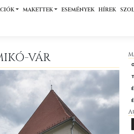
ÁCIÓK
MAKETTEK
ESEMÉNYEK
HÍREK
SZO
MIKÓ-VÁR
M
O
T
É
É
A
A
l