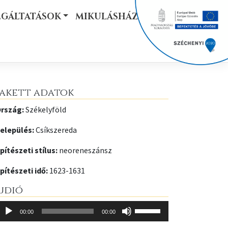
LGÁLTATÁSOK
MIKULÁSHÁZ
akett adatok
rszág:
Székelyföld
elepülés:
Csíkszereda
pítészeti stílus:
neoreneszánsz
pítészeti idő:
1623-1631
udió
udió
A
00:00
00:00
ejátszó
hangerő