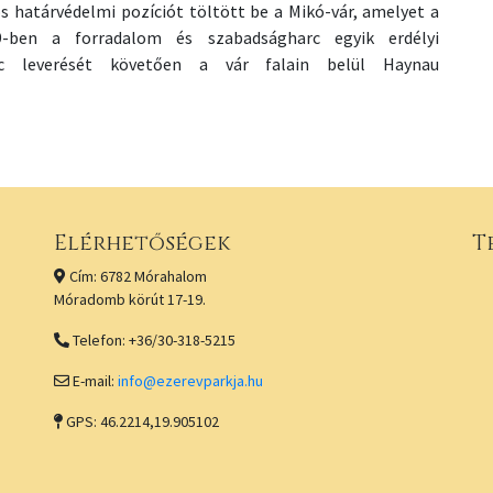
 határvédelmi pozíciót töltött be a Mikó-vár, amelyet a
49-ben a forradalom és szabadságharc egyik erdélyi
c leverését követően a vár falain belül Haynau
Elérhetőségek
T
Cím: 6782 Mórahalom
Móradomb körút 17-19.
Telefon: +36/30-318-5215
E-mail:
info@ezerevparkja.hu
GPS: 46.2214,19.905102