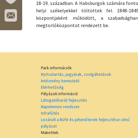
18-19. században. A Habsburgok számára fontos
MÓRAHALOM
helyi székelyekkel töltöttek fel. 1848-18
TURISZTIKA
központjaként működött, a szabadsághar
megtorlóközpontot rendezett be.
IRATKOZZON
FEL
HÍRLEVELÜNKRE!
Park információk
Nyitvatartás, jegyárak, szolgáltatások
Intézmény bemutató
Elérhetőség
Pályázati információ
Látogatóbarát fejlesztés
Napelemes rendszer
Infrafűtés
Lezárult a Büfé és pihenőterek fejlesztése című
pályázat
Makettek