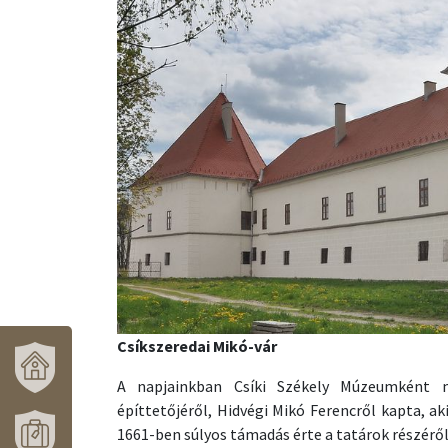
Csíkszeredai Mikó-vár
A napjainkban Csíki Székely Múzeumként 
építtetőjéről, Hidvégi Mikó Ferencről kapta, ak
VÁROSUNK
ÉS
1661-ben súlyos támadás érte a tatárok részérő
TÉRSÉGÜNK