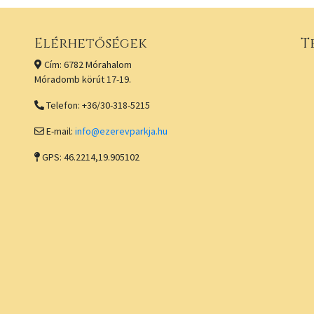
Elérhetőségek
T
Cím: 6782 Mórahalom
Móradomb körút 17-19.
Telefon: +36/30-318-5215
E-mail:
info@ezerevparkja.hu
GPS: 46.2214,19.905102