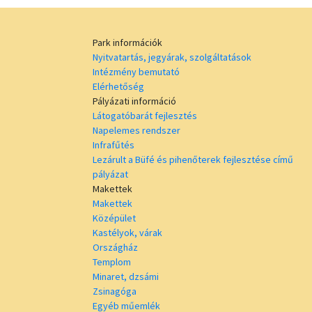
Park információk
Nyitvatartás, jegyárak, szolgáltatások
Intézmény bemutató
Elérhetőség
Pályázati információ
Látogatóbarát fejlesztés
Napelemes rendszer
Infrafűtés
Lezárult a Büfé és pihenőterek fejlesztése című
pályázat
Makettek
Makettek
Középület
Kastélyok, várak
Országház
Templom
Minaret, dzsámi
Zsinagóga
Egyéb műemlék