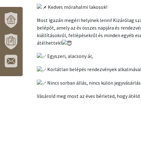
Kedves mórahalmi lakosok!
Most igazán megéri helyinek lenni! Kizárólag 
belépőt, amely az év összes napjára és rendezvé
VÁROSUNK
kiállításokról, fellépésekről és minden egyéb e
ÉS
átélhettek!
TÉRSÉGÜNK
MÓRAHALOM
Egyszeri, alacsony ár,
TURISZTIKA
Korlátlan belépés rendezvények alkalmával 
IRATKOZZON
FEL
Nincs sorban állás, nincs külön jegyvásárlás
HÍRLEVELÜNKRE!
Vásárold meg most az éves bérleted, hogy átéld 