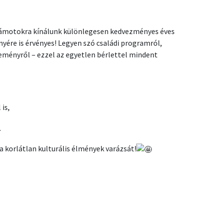
számotokra kínálunk különlegesen kedvezményes éves
nyére is érvényes! Legyen szó családi programról,
seményről – ezzel az egyetlen bérlettel mindent
is,
.
a korlátlan kulturális élmények varázsát!