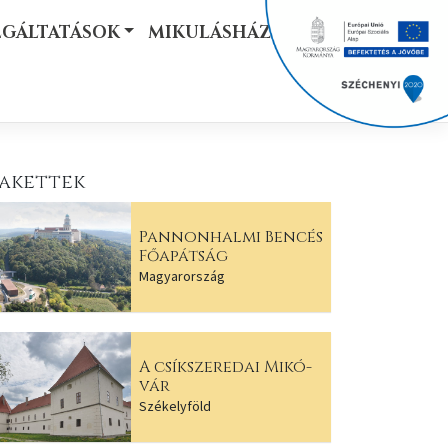
LGÁLTATÁSOK
MIKULÁSHÁZ
akettek
Pannonhalmi Bencés
Főapátság
Magyarország
A csíkszeredai Mikó-
vár
Székelyföld