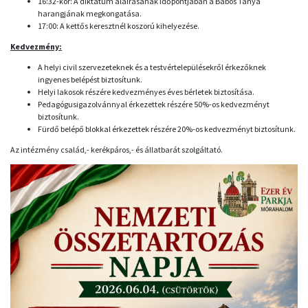
16:32-kor: A diktátum aláírásának időpontjában a Babos Tanya
harangjának megkongatása.
17:00: A kettős keresztnél koszorú kihelyezése.
Kedvezmény:
A helyi civil szervezeteknek és a testvértelepülésekről érkezőknek
ingyenes belépést biztosítunk.
Helyi lakosok részére kedvezményes éves bérletek biztosítása.
Pedagógusigazolvánnyal érkezettek részére 50%-os kedvezményt
biztosítunk.
Fürdő belépő blokkal érkezettek részére 20%-os kedvezményt biztosítunk.
Az intézmény család,- kerékpáros,- és állatbarát szolgáltató.