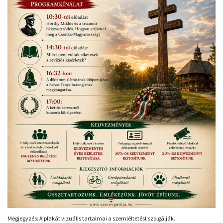
Megjegyzés: A plakát vizuális tartalmai a szemléltetést szolgálják.