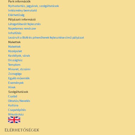
Park információk
Nyitvatartás, jegyárak, szolgáltatások
Intézmény bemutató
Elérhetőség
Pályázati információ
Látogatóbarát fejlesztés
Napelemes rendszer
Infrafűtés
Lezárult a Büfé és pihenőterek fejlesztése című pályázat
Makettek
Makettek
Középület
Kastélyok, várak
Országház
Templom
Minaret, dzsámi
Zsinagóga
Egyéb műemlék
Események
Hírek
Szolgáltatások
Család
Oktatás/Nevelés
Kultúra
Csapatépítés
Mikulásház
Elérhetőségek