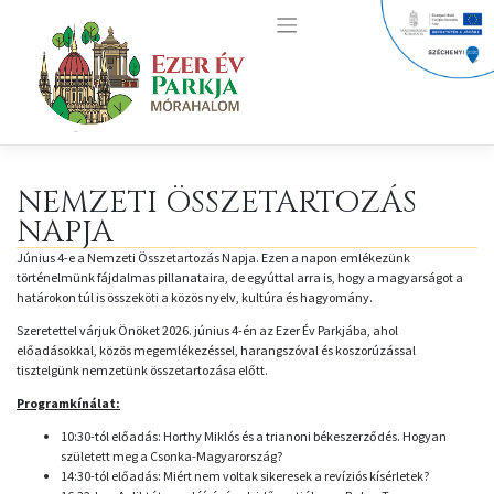
Skip
to
content
NEMZETI ÖSSZETARTOZÁS
NAPJA
Június 4-e a Nemzeti Összetartozás Napja. Ezen a napon emlékezünk
történelmünk fájdalmas pillanataira, de egyúttal arra is, hogy a magyarságot a
határokon túl is összeköti a közös nyelv, kultúra és hagyomány.
Szeretettel várjuk Önöket 2026. június 4-én az Ezer Év Parkjába, ahol
előadásokkal, közös megemlékezéssel, harangszóval és koszorúzással
tisztelgünk nemzetünk összetartozása előtt.
Programkínálat:
10:30-tól előadás: Horthy Miklós és a trianoni békeszerződés. Hogyan
született meg a Csonka-Magyarország?
14:30-tól előadás: Miért nem voltak sikeresek a revíziós kísérletek?