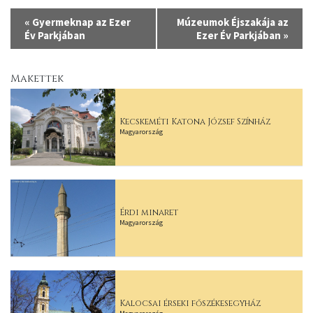
Esemény
«
Gyermeknap az Ezer
Múzeumok Éjszakája az
navigáció
Év Parkjában
Ezer Év Parkjában
»
Makettek
Kecskeméti Katona József Színház
Magyarország
Érdi minaret
Magyarország
Kalocsai érseki főszékesegyház