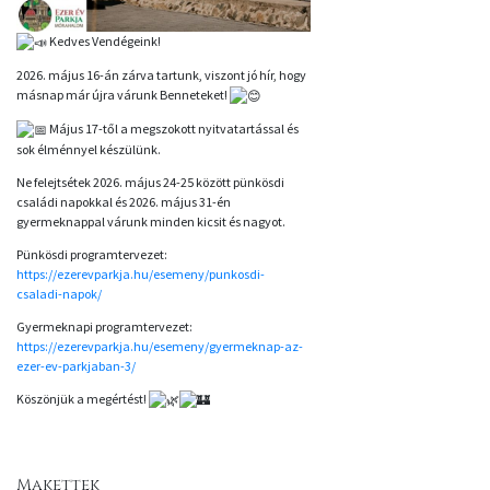
Kedves Vendégeink!
2026. május 16-án zárva tartunk, viszont jó hír, hogy
másnap már újra várunk Benneteket!
Május 17-től a megszokott nyitvatartással és
sok élménnyel készülünk.
Ne felejtsétek 2026. május 24-25 között pünkösdi
családi napokkal és 2026. május 31-én
gyermeknappal várunk minden kicsit és nagyot.
Pünkösdi programtervezet:
https://ezerevparkja.hu/esemeny/punkosdi-
csaladi-napok/
Gyermeknapi programtervezet:
https://ezerevparkja.hu/esemeny/gyermeknap-az-
ezer-ev-parkjaban-3/
Köszönjük a megértést!
Makettek