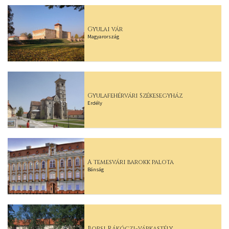
Gyulai vár
Magyarország
Gyulafehérvári Székesegyház
Erdély
A temesvári barokk palota
Bánság
Borsi Rákóczi-várkastély