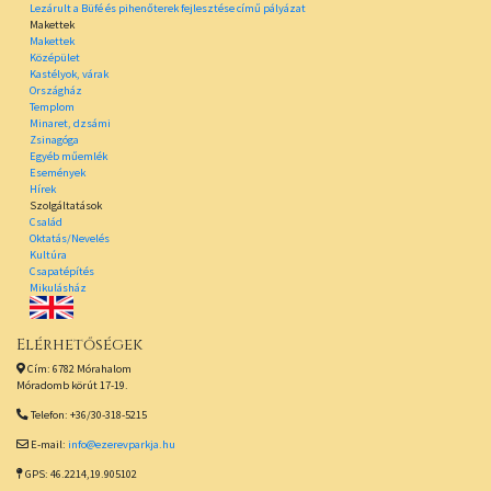
Lezárult a Büfé és pihenőterek fejlesztése című pályázat
Makettek
Makettek
Középület
Kastélyok, várak
Országház
Templom
Minaret, dzsámi
Zsinagóga
Egyéb műemlék
Események
Hírek
Szolgáltatások
Család
Oktatás/Nevelés
Kultúra
Csapatépítés
Mikulásház
Elérhetőségek
Cím: 6782 Mórahalom
Móradomb körút 17-19.
Telefon: +36/30-318-5215
E-mail:
info@ezerevparkja.hu
GPS: 46.2214,19.905102