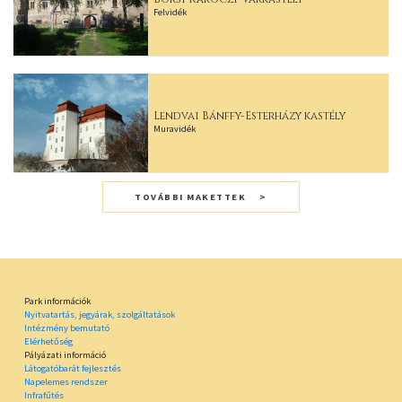
Felvidék
Lendvai Bánffy-Esterházy kastély
Muravidék
TOVÁBBI MAKETTEK
Park információk
Nyitvatartás, jegyárak, szolgáltatások
Intézmény bemutató
Elérhetőség
Pályázati információ
Látogatóbarát fejlesztés
Napelemes rendszer
Infrafűtés