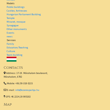
Models
Public buildings
Castles, fortresses
Hungarian Parliament Building
Temple
Minaret, mosque
Synagogue
Other monuments
Events
news
Services
Family
Education/Teaching
Culture
Team-building
Contacts
Address: 17-19. Mórahalom boulevard,
Mórahalom, 6782
Mobile: +36/30-318-5215
E-mail:
info@ezerevparkja.hu
GPS: 46.2214,19.905102
Map