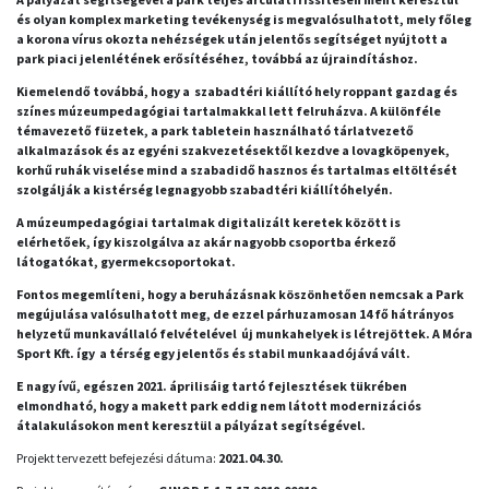
és olyan komplex marketing tevékenység is megvalósulhatott, mely főleg
a korona vírus okozta nehézségek után jelentős segítséget nyújtott a
park piaci jelenlétének erősítéséhez, továbbá az újraindításhoz.
Kiemelendő továbbá, hogy a szabadtéri kiállító hely roppant gazdag és
színes múzeumpedagógiai tartalmakkal lett felruházva. A különféle
témavezető füzetek, a park tabletein használható tárlatvezető
alkalmazások és az egyéni szakvezetésektől kezdve a lovagköpenyek,
korhű ruhák viselése mind a szabadidő hasznos és tartalmas eltöltését
szolgálják a kistérség legnagyobb szabadtéri kiállítóhelyén.
A múzeumpedagógiai tartalmak digitalizált keretek között is
elérhetőek, így kiszolgálva az akár nagyobb csoportba érkező
látogatókat, gyermekcsoportokat.
Fontos megemlíteni, hogy a beruházásnak köszönhetően nemcsak a Park
megújulása valósulhatott meg, de ezzel párhuzamosan 14 fő hátrányos
helyzetű munkavállaló felvételével új munkahelyek is létrejöttek. A Móra
Sport Kft. így a térség egy jelentős és stabil munkaadójává vált.
E nagy ívű, egészen 2021. áprilisáig tartó fejlesztések tükrében
elmondható, hogy a makett park eddig nem látott modernizációs
átalakulásokon ment keresztül a pályázat segítségével.
Projekt tervezett befejezési dátuma:
2021.04.30.