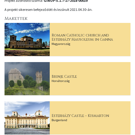
Projekt azonosító száma:
GINOP-5.1.7-17-2018-00019
A projekt sikeresen befejeződött és lezárult 2021.04.30-án.
Makettek
Roman Catholic church and
Esterházy Mausoleum in Ganna
Magyarország
Brinje Castle
Horvátország
Esterházy Castle – Kismarton
Burgenland