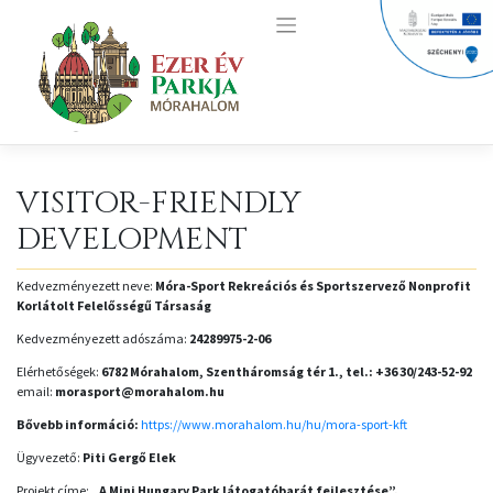
Skip
to
content
VISITOR-FRIENDLY
DEVELOPMENT
Kedvezményezett neve:
Móra-Sport Rekreációs és Sportszervező Nonprofit
Korlátolt Felelősségű
Társaság
Kedvezményezett adószáma:
24289975-2-06
Elérhetőségek:
6782 Mórahalom, Szentháromság tér 1., tel.: +36 30/243-52-92
email:
morasport@morahalom.hu
Bővebb információ:
https://www.morahalom.hu/hu/mora-sport-kft
Ügyvezető:
Piti Gergő Elek
Projekt címe:
„A Mini Hungary Park látogatóbarát fejlesztése”.