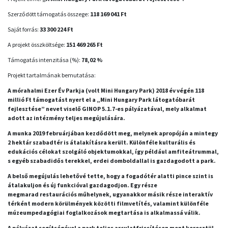
Szerződött támogatás összege:
118 169 041 Ft
Saját forrás:
33 300 224 Ft
A projekt összköltsége:
151 469 265 Ft
Támogatás intenzitása (%):
78,02 %
Projekt tartalmának bemutatása:
A mórahalmi Ezer Év Parkja (volt Mini Hungary Park) 2018 év végén 118
millió Ft támogatást nyert el a „Mini Hungary Park látogatóbarát
fejlesztése” nevet viselő GINOP 5.1.7-es pályázatával, mely alkalmat
adott az intézmény teljes megújulására.
A munka 2019 februárjában kezdődött meg, melynek apropóján a mintegy
2 hektár szabadtér is átalakításra került. Különféle kulturális és
edukációs célokat szolgáló objektumokkal, így például amfiteátrummal,
s egyéb szabadidős terekkel, erdei domboldallal is gazdagodott a park.
A belső megújulás lehetővé tette, hogy a fogadótér alatti pince szint is
átalakuljon és új funkcióval gazdagodjon. Egy része
megmarad restaurációs műhelynek, ugyanakkor másik része interaktív
térként modern körülmények közötti filmvetítés, valamint különféle
múzeumpedagógiai foglalkozások megtartása is alkalmassá válik.
A pályázat segítségével a park teljes arculatfrissítésen ment keresztül