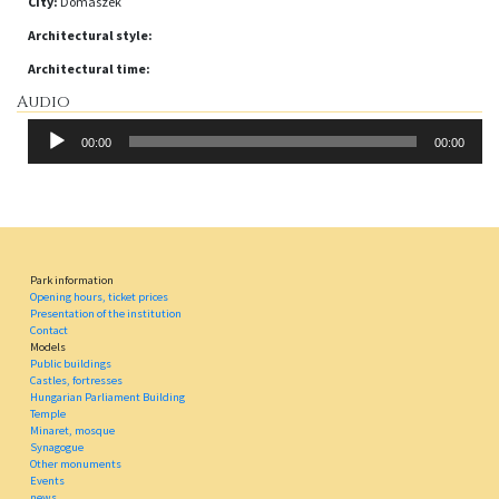
City:
Domaszék
Architectural style:
Architectural time:
Audio
Audio
00:00
00:00
Player
Park information
Opening hours, ticket prices
Presentation of the institution
Contact
Models
Public buildings
Castles, fortresses
Hungarian Parliament Building
Temple
Minaret, mosque
Synagogue
Other monuments
Events
news