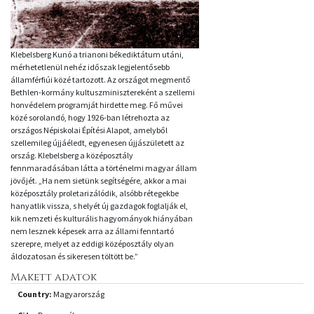
Klebelsberg Kunó a trianoni békediktátum utáni,
mérhetetlenül nehéz időszak legjelentősebb
államférfiúi közé tartozott. Az országot megmentő
Bethlen-kormány kultuszminisztereként a szellemi
honvédelem programját hirdette meg. Fő művei
közé sorolandó, hogy 1926-ban létrehozta az
országos Népiskolai Építési Alapot, amelyből
szellemileg újjáéledt, egyenesen újjászületett az
ország. Klebelsberg a középosztály
fennmaradásában látta a történelmi magyar állam
jövőjét. „Ha nem sietünk segítségére, akkor a mai
középosztály proletarizálódik, alsóbb rétegekbe
hanyatlik vissza, s helyét új gazdagok foglalják el,
kik nemzeti és kulturális hagyományok hiányában
nem lesznek képesek arra az állami fenntartó
szerepre, melyet az eddigi középosztály olyan
áldozatosan és sikeresen töltött be.”
Makett adatok
Country:
Magyarország