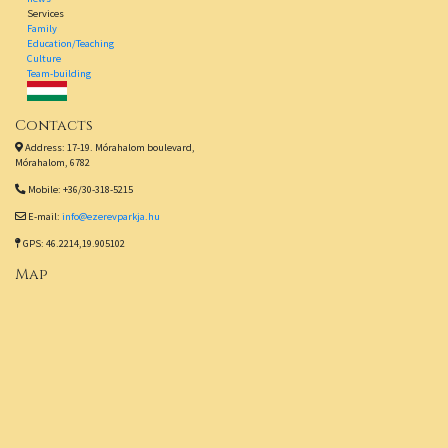
Services
Family
Education/Teaching
Culture
Team-building
Contacts
Address: 17-19. Mórahalom boulevard,
Mórahalom, 6782
Mobile: +36/30-318-5215
E-mail:
info@ezerevparkja.hu
GPS: 46.2214,19.905102
Map