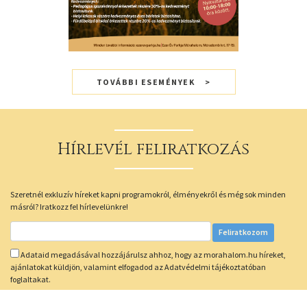
TOVÁBBI ESEMÉNYEK
Hírlevél feliratkozás
Szeretnél exkluzív híreket kapni programokról, élményekről és még sok minden
másról? Iratkozz fel hírlevelünkre!
Adataid megadásával hozzájárulsz ahhoz, hogy az morahalom.hu híreket,
ajánlatokat küldjön, valamint elfogadod az Adatvédelmi tájékoztatóban
foglaltakat.