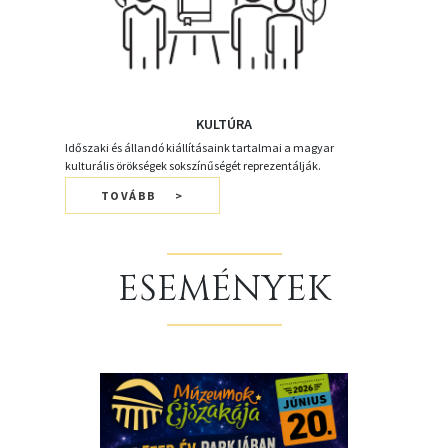
KULTÚRA
Időszaki és állandó kiállításaink tartalmai a magyar
kulturális örökségek sokszínűségét reprezentálják.
TOVÁBB
ESEMÉNYEK