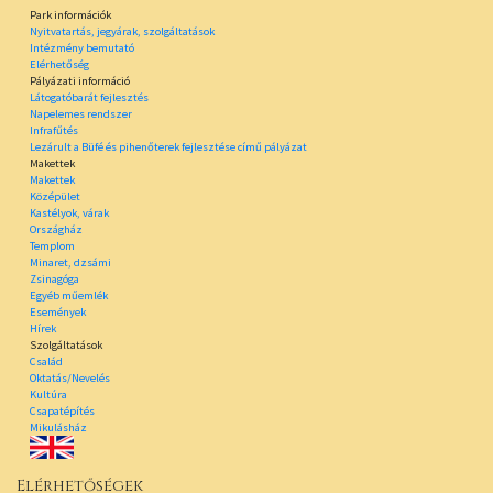
Park információk
Nyitvatartás, jegyárak, szolgáltatások
Intézmény bemutató
Elérhetőség
Pályázati információ
Látogatóbarát fejlesztés
Napelemes rendszer
Infrafűtés
Lezárult a Büfé és pihenőterek fejlesztése című pályázat
Makettek
Makettek
Középület
Kastélyok, várak
Országház
Templom
Minaret, dzsámi
Zsinagóga
Egyéb műemlék
Események
Hírek
Szolgáltatások
Család
Oktatás/Nevelés
Kultúra
Csapatépítés
Mikulásház
Elérhetőségek