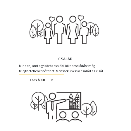
CSALÁD
Minden, ami egy közös családi kikapcsolódást még
felejthetetlenebbé tehet. Mert nekünk is a család az első!
TOVÁBB